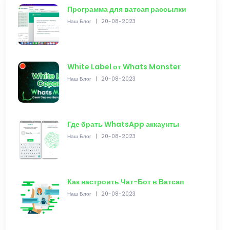
Программа для ватсап рассылки
Наш Блог
|
20-08-2023
White Label от Whats Monster
Наш Блог
|
20-08-2023
Где брать WhatsApp аккаунты
Наш Блог
|
20-08-2023
Как настроить Чат-Бот в Ватсап
Наш Блог
|
20-08-2023