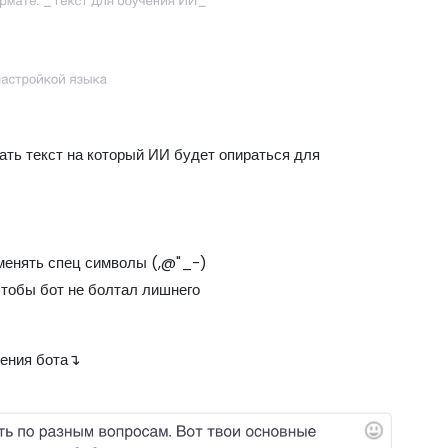
ать текст на который ИИ будет опираться для
именять спец символы (,@"_-)
чтобы бот не болтал лишнего
чения бота↴