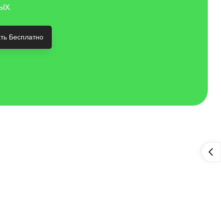
ых.
ть Бесплатно
и