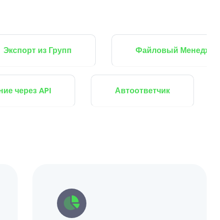
т из Групп
Файловый Менеджер
Управление через API
Автоответчи