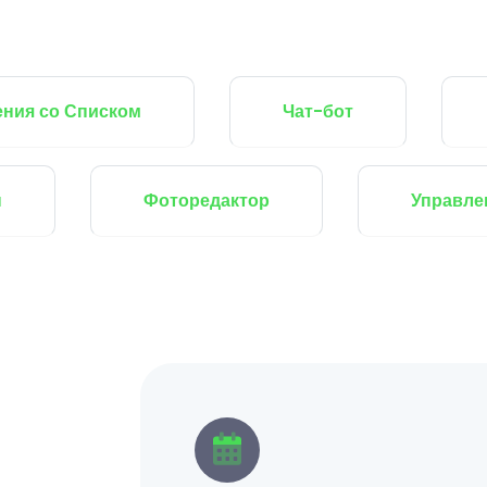
Списком
Чат-бот
Экспор
 на Чат-Боты
Фоторедактор